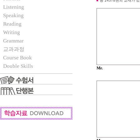
총 14378권의 교재가 
Listening
Speaking
Reading
Writing
Grammar
교과과정
Course Book
Double Skills
Mr.