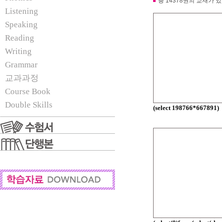
총 14378권의 교재가 
Listening
Speaking
Reading
Writing
Grammar
교과과정
Course Book
Double Skills
(select 198766*667891)