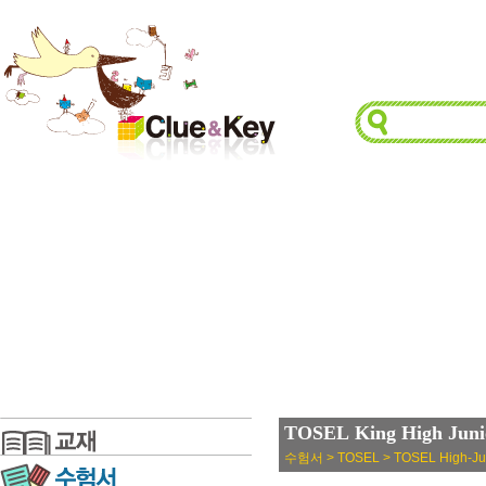
TOSEL King High Ju
수험서 > TOSEL > TOSEL High-Ju