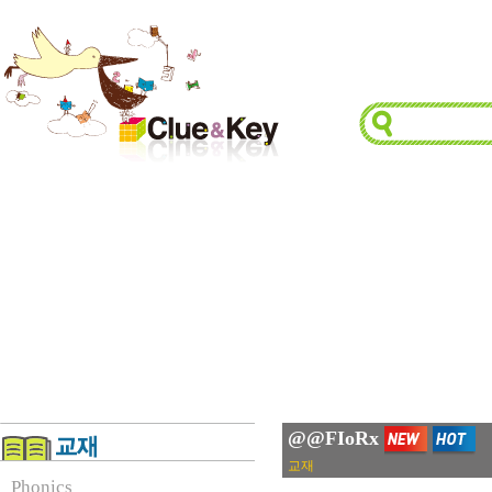
@@FIoRx
교재
Phonics