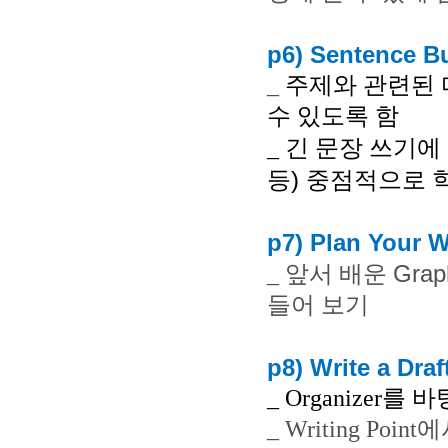
p6) Sentence B
_
주제와 관련된 
수 있도록 함
_
긴 문장 쓰기에
)
등
중점적으로 학
p7) Plan Your W
Grap
_
앞서 배운
들어 보기
p8) Write a Draf
_ Organizer
를 바
_ Writing Point
에