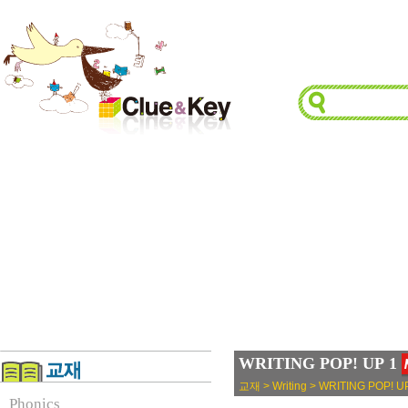
WRITING POP! UP 1
교재 > Writing > WRITING POP! U
Phonics