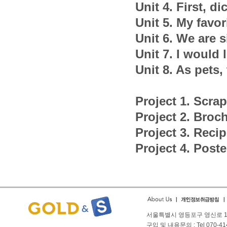
Unit
4. First, d
Unit
5. My favo
Unit
6. We are s
Unit
7. I would l
Unit
8. As pets,
Project 1. Scra
Project 2. Broc
Project 3. Reci
Project 4. Poste
서울특별시 영등포구 영신로 166
구입 및 내용문의 : Tel 070-4144