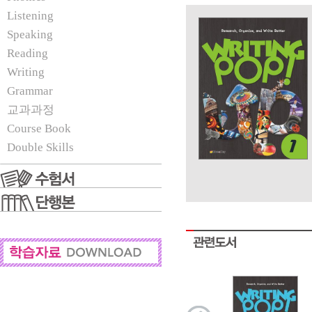
Listening
Speaking
Reading
Writing
Grammar
교과과정
Course Book
Double Skills