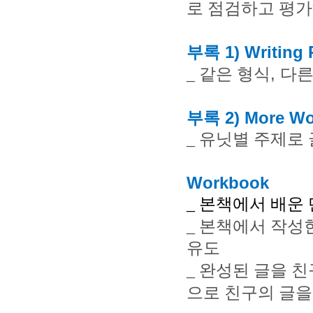
로 점검하고 평가
부록 1
)
Writing 
,
_
같은 형식
다른
부록 2
)
More Wor
_
유닛별 주제로 
Workbook
_
본책에서 배운 
_
본책에서 작성
유도
_
완성된 글을 친
으로 친구의 글