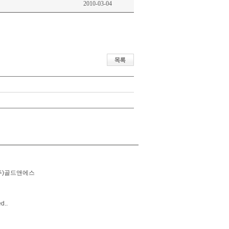
2010-03-04
(주)골드앤에스
d..