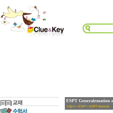
ESPT Generalrmation a
수험서 > ESPT > ESPT General