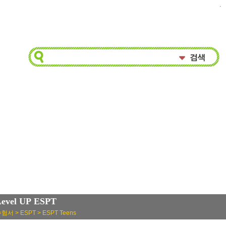
.
Level UP ESPT
험서 > ESPT > ESPT Teens