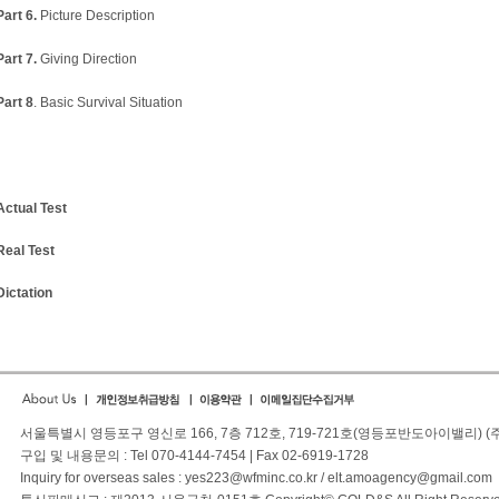
Part 6.
Picture Description
Part 7.
Giving Direction
Part 8
. Basic Survival Situation
Actual Test
Real Test
Dictation
서울특별시 영등포구 영신로 166, 7층 712호, 719-721호(영등포반도아이밸리) 
구입 및 내용문의 : Tel 070-4144-7454 | Fax 02-6919-1728
Inquiry for overseas sales : yes223@wfminc.co.kr / elt.amoagency@gmail.com