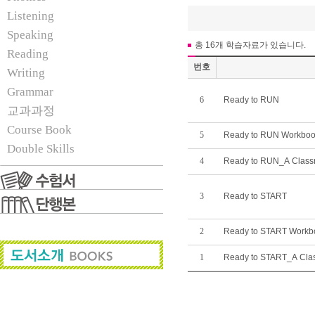
Listening
Speaking
총 16개 학습자료가 있습니다.
Reading
번호
Writing
Grammar
6
Ready to RUN
교과과정
Course Book
5
Ready to RUN Workboo
Double Skills
4
Ready to RUN_A Classr
3
Ready to START
2
Ready to START Workb
1
Ready to START_A Clas