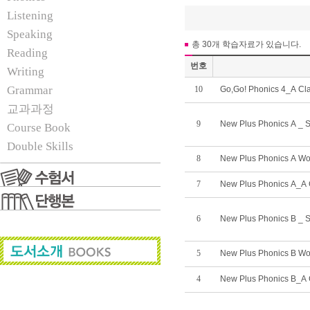
Listening
Speaking
총 30개 학습자료가 있습니다.
Reading
번호
Writing
Grammar
10
Go,Go! Phonics 4_A Cl
교과과정
9
New Plus Phonics A _ 
Course Book
Double Skills
8
New Plus Phonics A W
7
New Plus Phonics A_A 
6
New Plus Phonics B _ 
5
New Plus Phonics B W
4
New Plus Phonics B_A 