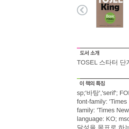
TOSEL 스타터 
sp;'바탕','serif'; FO
font-family: 'Time
family: 'Times Ne
language: KO; mso
달성을 목표로 하는