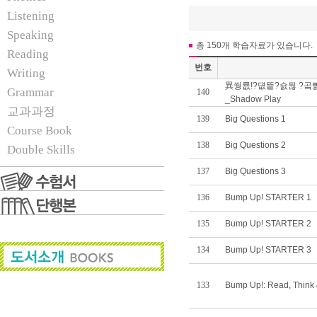
Listening
Speaking
총 150개 학습자료가 있습니다.
Reading
번호
Writing
異쒕룞!?덊띁?숈뒪 ?곸
Grammar
140
_Shadow Play
교과과정
139
Big Questions 1
Course Book
138
Big Questions 2
Double Skills
137
Big Questions 3
136
Bump Up! STARTER 1
135
Bump Up! STARTER 2
134
Bump Up! STARTER 3
133
Bump Up!: Read, Think