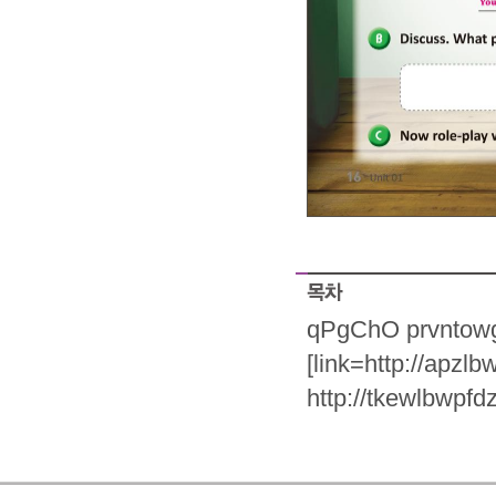
qPgChO
prvntow
[link=http://apzlb
http://tkewlbwpfd