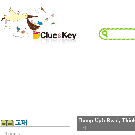
Bump Up!: Read, Thin
교재
Phonics