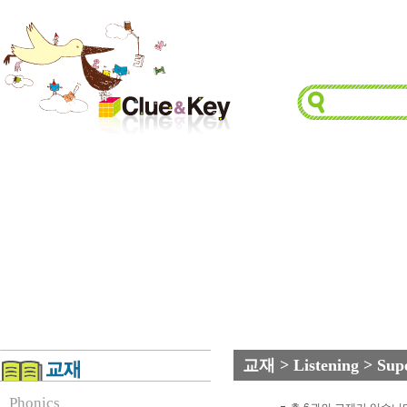
교재 > Listening > Supe
Phonics