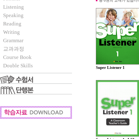
총 6권의 교재가 있습니
Listening
Speaking
Reading
Writing
Grammar
교과과정
Course Book
Double Skills
Super Listener 1