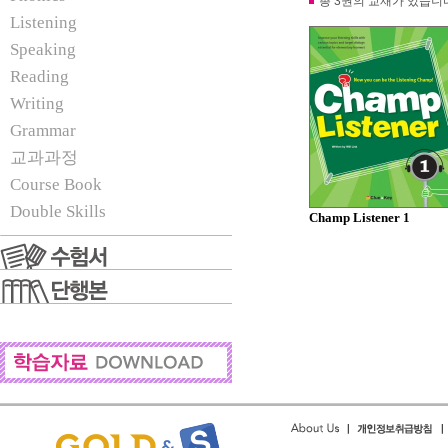
총 3권의 교재가 있습니
Listening
Speaking
Reading
Writing
Grammar
교과과정
Course Book
Double Skills
Champ Listener 1