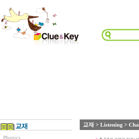
교재 > Listening > Cha
Phonics