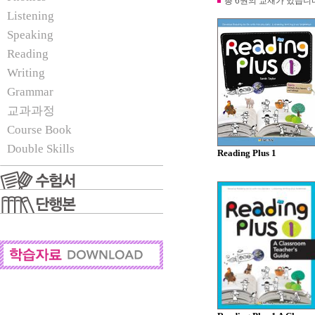
총 6권의 교재가 있습니
Listening
Speaking
Reading
Writing
Grammar
교과과정
Course Book
Double Skills
Reading Plus 1