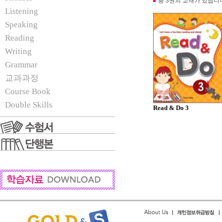
총 3권의 교재가 있습니
Listening
Speaking
Reading
Writing
Grammar
교과과정
Course Book
Double Skills
Read & Do 3