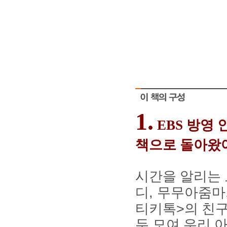
As you into financial
quick payda
People struggle with safe
payday
1.
EBS
방영 
책으로 돌아왔
시간을 알리는
디
,
무무아줌마
티키톡
>
의 친
두 모여 우리 