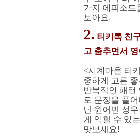
가지 에피소드들
보아요
.
2.
티키톡 친구
고 춤추면서 
<
시계마을 티
중하게 고른 좋
반복적인 패턴
로 문장을 풀
닌 원어민 성우
게 익힐 수 있
맛보세요
!