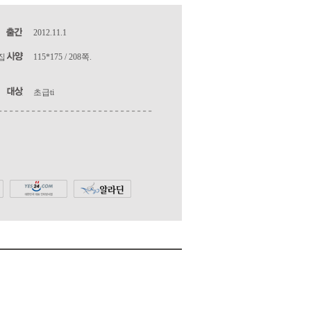
2012.11.1
집
115*175 / 208쪽.
초급ti