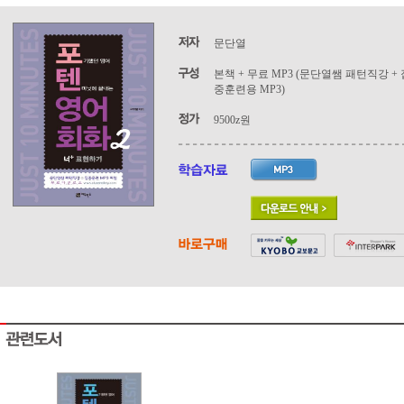
문단열
본책 + 무료 MP3 (문단열쌤 패턴직강 + 
중훈련용 MP3)
9500z원