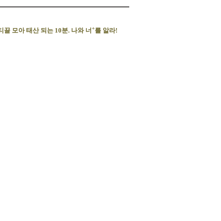
+
티끌
모아
태산
되는
10
분
.
나와
너
를
알라
!