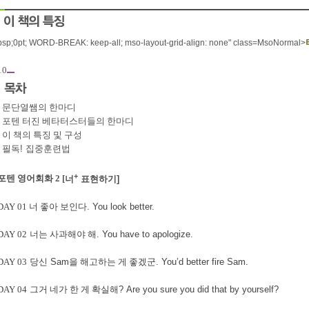
bsp;0pt; WORD-BREAK: keep-all; mso-layout-grid-align: none" class=MsoNormal>
10
-
문단열쌤의 한마디
-
포텐 터진 베타터스터들의 한마디
-
이 책의 특징 및 구성
-
필독
!
집중훈련법
+
포텐 영어회화
2 [
너
표현하기
]
DAY 01
너 좋아 보인다
.
You look better.
DAY 02
너는 사과해야 해
.
You have to apologize.
DAY 03
당신
Sam
을 해고하는 게 좋겠군
.
You’d better fire Sam.
DAY 04
그거 네가 한 게 확실해
?
Are you sure you did that by yourself?