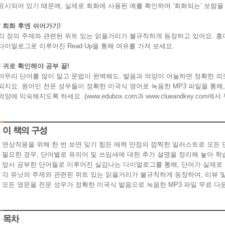
표시되어 있기 때문에
,
실제로 회화에 사용된 예를 확인하며
‘
회화되는
’
보람을
*
회화 후엔 쉬어가기
!
각 장의 주제와 관련된 위트 있는 읽을거리가 불규칙하게 등장하고 있어요
.
흥
다이얼로그로 이루어진
Read Up
을 통해 여유를 가져 보세요
.
*
귀로 확인해야 공부 끝
!
아무리 단어를 많이 알고 문법이 완벽해도
,
발음과 억양이 어눌하면 정확한 의
되지요
.
원어민 전문 성우들이 정확한 미국식 영어로 녹음한
MP3
파일을 통해
억양에 익숙해지도록 하세요
.
(www.edubox.com
과
www.
clueandkey.com
에서 
- 연상작용을 위해 한 번 보면 잊기 힘든 매력 만점의 깜찍한 일러스트로 모든
- 필요한 경우, 단어별로 유의어 및 쓰임새에 대한 추가 설명을 정리해 놓아 학
- 앞서 공부한 단어들로 이루어진 실감나는 다이얼로그를 통해, 단어가 실제로
- 각 유닛의 주제와 관련된 위트 있는 읽을거리가 불규칙하게 등장하여, 리뷰 
- 모든 영문을 전문 성우가 정확한 미국식 발음으로 녹음한 MP3 파일 무료 다