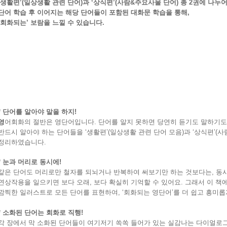
‘생활편’(일상생활 관련 단어)과 ‘상식편’(사람&주요사물 단어) 총 2권에 나누
단어 학습 후 이어지는 해당 단어들이 포함된 대화문 학습을 통해,
‘회화되는’ 보람을 느낄 수 있습니다.
* 단어를 알아야 말을 하지!
영
어회화의 절반은 영단어입니다
.
단어를 알지 못하면 당연히 듣기도 말하기도
반드시 알아야 하는 단어들을
‘
생활편
’(
일상생활 관련 단어 모음
)
과
‘
상식편
’(
사
정리하였습니다
.
*
눈과 머리로 동시에
!
같은 단어도 머리로만 철자를 되뇌거나 반복하여 써보기만 하는 것보다는
,
동시
연상작용을 일으키면 보다 오래
,
보다 확실히 기억할 수 있어요
.
그래서 이 책에
깜찍한 일러스트로 모든 단어를 표현하여
, ‘
회화되는 영단어
’
를 더 쉽고 흥미
*
소화된 단어는 회화로 직행
!
각 장에서 막 소화된 단어들이 여기저기 쏙쏙 들어가 있는 실감나는 다이얼로