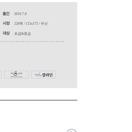
2010.7.8
228쪽 / 115x175 / 무선
초급&중급