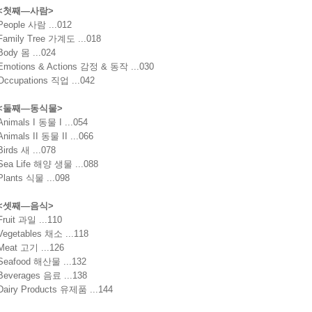
<
첫째
—
사람
>
People
사람
...012
Family Tree
가계도
...018
Body
몸
...024
Emotions & Actions
감정
&
동작
...030
Occupations
직업
...042
<
둘째
—
동식물
>
Animals I
동물
I
...054
Animals II
동물
II
...066
Birds
새
...078
Sea Life
해양 생물
...088
Plants
식물
...098
<
셋째
—
음식
>
Fruit
과일
...110
Vegetables
채소
...118
Meat
고기
...126
Seafood
해산물
...132
Beverages
음료
...138
Dairy Products
유제품
...144