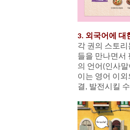
외국어에
대
3.
각
권의
스토리
들을
만나면서
의
언어
인사말
(
이는
영어
이외
결
발전시킬
수
,