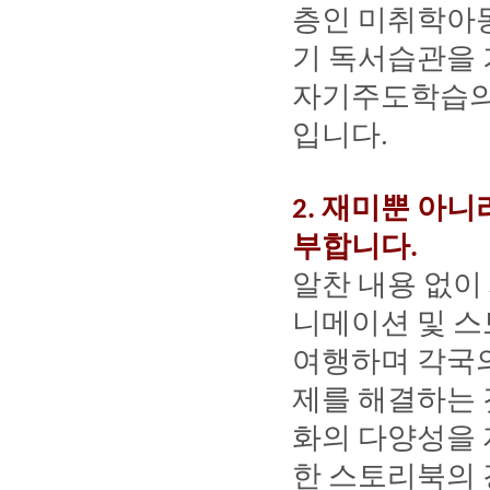
층인
미취학아
기
독서습관을
자기주도학습
입니다
.
재미뿐
아니
2.
부합니다
.
알찬
내용
없이
니메이션
및
스
여행하며
각국
제를
해결하는
화의
다양성을
한
스토리북의