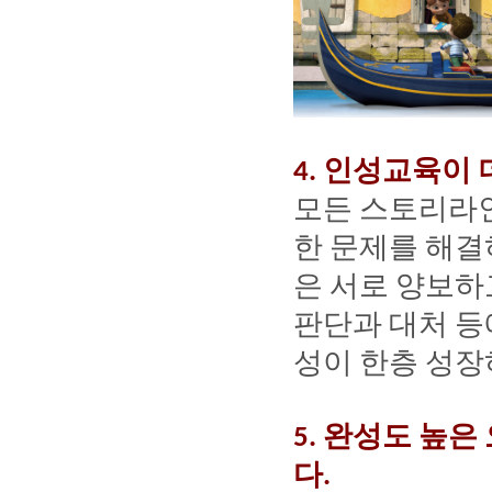
인성교육이
4.
모든
스토리라
한
문제를
해결
은
서로
양보하
판단과
대처
등
성이
한층
성장
완성도
높은
5.
다
.