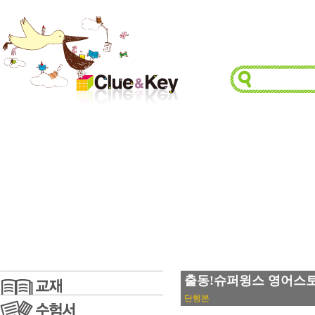
출동!슈퍼윙스 영어스토리북
단행본