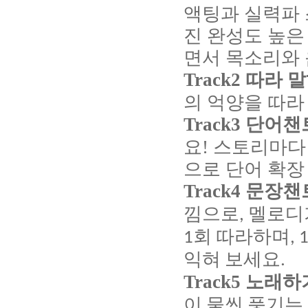
액팅과
실력파
진
완성도
높은
면서
목소리와
Track2
따라
말
의
억양을
따라
Track3
단어챈
요
!
스토리마다
으로
단어
확장
Track4
문장챈
낌으로
멜로디
,
회
따라하며
1
, 
익혀
보세요
.
Track5
노래하
이
물씬
풍기는