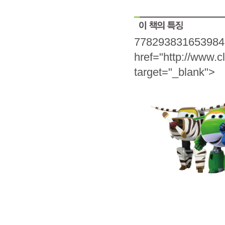
7782938316539847" 
href="http://www.
target="_blank">