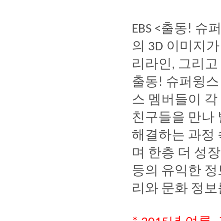
출동
슈
EBS <
!
의
이미지가
3D
리라인
그리고
,
출동
슈퍼윙스
!
스
멤버들이
각
친구들을
만나
해결하는
과정
며
한층
더
성장
등의
유익한
정
리와
문화
정보
년
여름