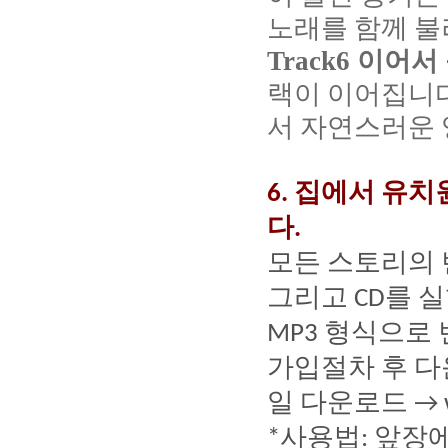
노래를
함께
불
Track6
이어서
랙이
이어집니
서
자연스러운
집에서
유치
6.
다
.
모든
스토리의
그리고
를
실
CD
형식으로
MP3
가입절차
후
다
일
다운로드
→ 
사용법
앞장
*
: