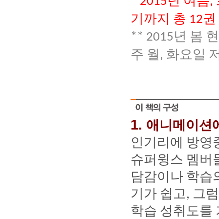
* 2015
,
기까지
총
권
12
년
봄
현
** 2015
주
월
화요일
,
1.
애니메이션
인기리에
방영
슈퍼윙스
멤버
담감이나
학습
기가
쉽고
그럼
,
학습
성취도를