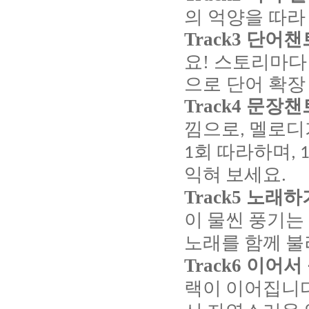
의
억양을
따라
Track3
단어챈
요
!
스토리마다
으로
단어
확장
Track4
문장챈
낌으로
멜로디
,
회
따라하며
1
, 
익혀
보세요
.
Track5
노래하
이
물씬
풍기는
노래를
함께
불
Track6
이어서
랙이
이어집니