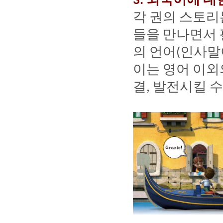
3.
각
권의
스토리
들을
만나면서
의
언어
인사말
(
이는
영어
이외
결
발전시킬
수
,