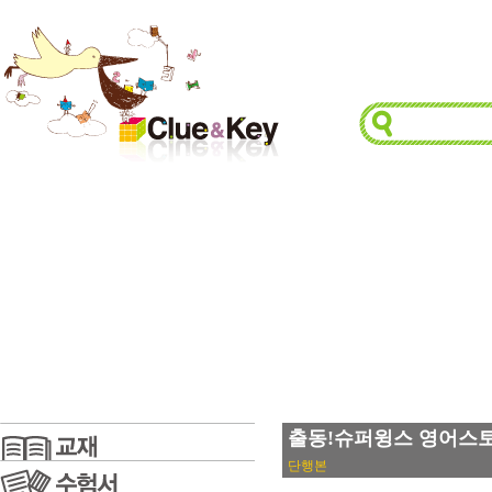
출동!슈퍼윙스 영어스토리북
단행본