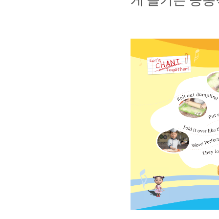
게
즐기는
능동