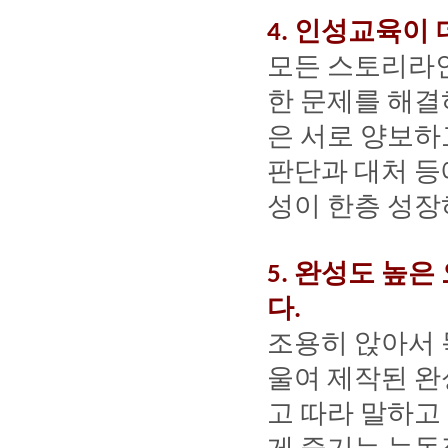
인성교육이
4.
모든
스토리라
한
문제를
해결
은
서로
양보하
판단과
대처
등
성이
한층
성장
완성도
높은
5.
다
.
조용히
앉아서
울여
제작된
완
고
따라
말하고