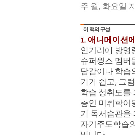
주
월
화요일
,
애니메이션
1.
인기리에
방영
슈퍼윙스
멤버
담감이나
학습
기가
쉽고
그럼
,
학습
성취도를
층인
미취학아
기
독서습관을
자기주도학습
입니다