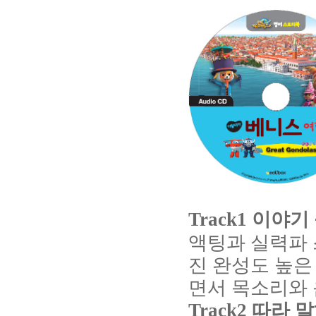
Track1
이야기
액팅과
실력파
진
완성도
높은
면서
목소리와
Track2
따라
말