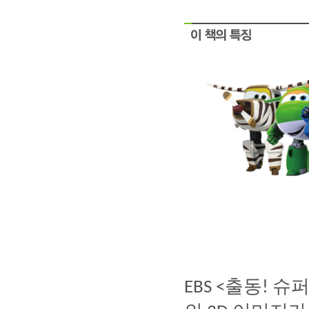
출동
슈
EBS <
!