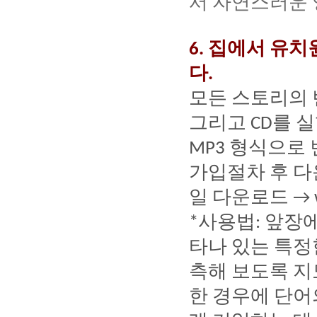
서
자연스러운
집에서
유치
6.
다
.
모든
스토리의
그리고
를
실
CD
형식으로
MP3
가입절차
후
다
일
다운로드
→ 
사용법
앞장
*
:
타나
있는
특정
측해
보도록
지
한
경우에
단어