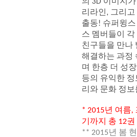
의
이미지가
3D
리라인
그리고
,
출동
슈퍼윙스
!
스
멤버들이
각
친구들을
만나
해결하는
과정
며
한층
더
성장
등의
유익한
정
리와
문화
정보
년
여름
* 2015
,
기까지
총
권
12
년
봄
현
** 2015