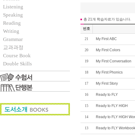
Listening
Speaking
총 21개 학습자료가 있습니다.
Reading
번호
Writing
Grammar
21
My First ABC
교과과정
20
My First Colors
Course Book
19
My First Conversation
Double Skills
18
My First Phonics
17
My First Story
16
Ready to FLY
15
Ready to FLY HIGH
14
Ready to FLY HIGH Wo
13
Ready to FLY Workboo