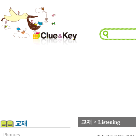
교재 > Listening
Phonics