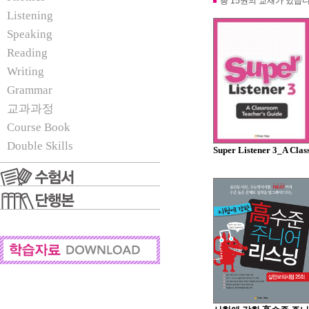
총 15권의 교재가 있습니
Listening
Speaking
Reading
Writing
Grammar
교과과정
Course Book
Double Skills
Super Listener 3_A Class