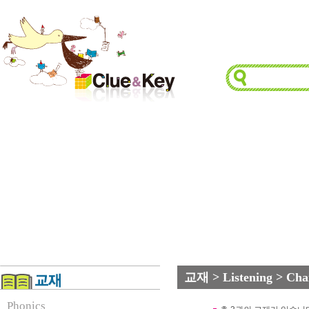
교재 > Listening > Cha
Phonics