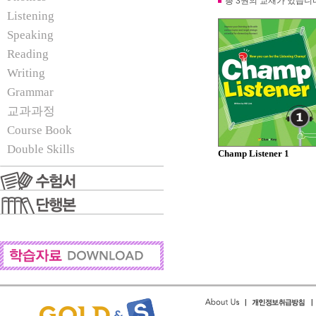
총 3권의 교재가 있습니
Listening
Speaking
Reading
Writing
Grammar
교과과정
Course Book
Double Skills
Champ Listener 1