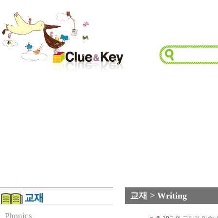
교재 > Writing
Phonics