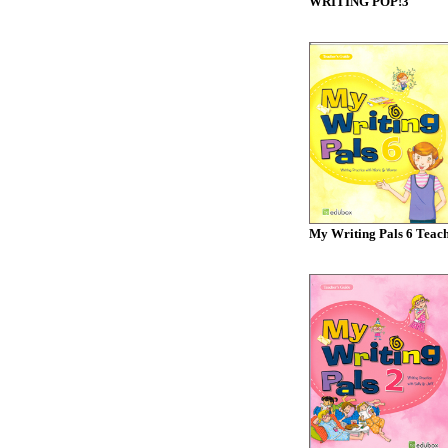
WRITING POP!3
My Writing Pals 6 Teache