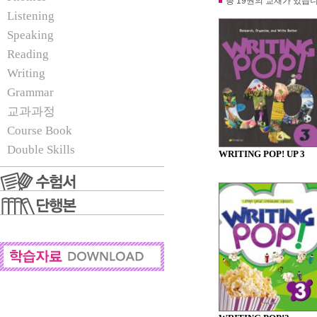
총 19권의 교재가 있습니
Listening
Speaking
Reading
Writing
Grammar
교과과정
Course Book
Double Skills
WRITING POP! UP 3