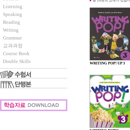
총 19권의 교재가 있습니
Listening
Speaking
Reading
Writing
Grammar
교과과정
Course Book
Double Skills
WRITING POP! UP 3