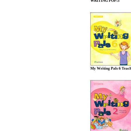
WRITING POP!3
My Writing Pals 6 Teache