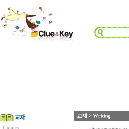
교재 > Writing
Phonics