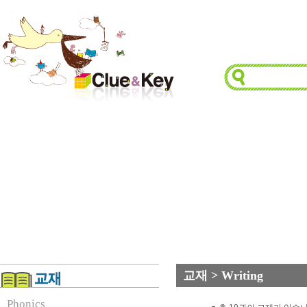
교재 > Writing
Phonics