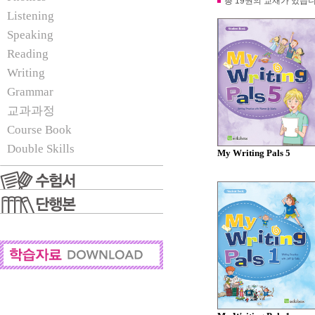
총 19권의 교재가 있습니
Listening
Speaking
Reading
Writing
Grammar
교과과정
Course Book
Double Skills
My Writing Pals 5