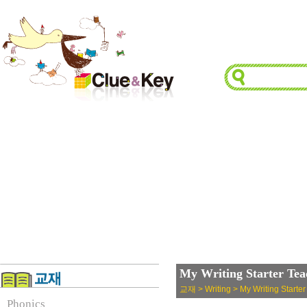
My Writing Starter Tea
교재 > Writing > My Writing Starter
Phonics