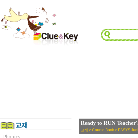
Ready to RUN Teacher'
교재 > Course Book > EASYS Juni
Phonics