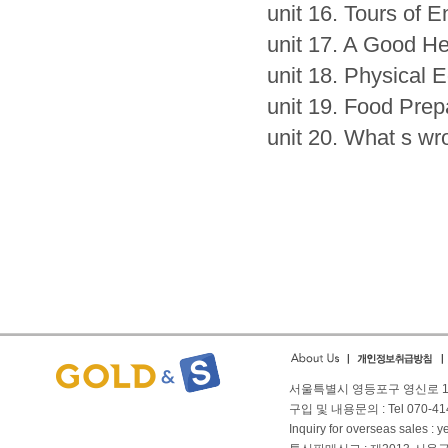
unit 16. Tours of 
unit 17. A Good He
unit 18. Physical 
unit 19. Food Prep
unit 20. What s w
서울특별시 영등포구 영신로 166
구입 및 내용문의 : Tel 070-4144
Inquiry for overseas sales 