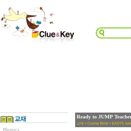
Ready to JUMP Teacher
교재 > Course Book > EASYS Juni
Phonics