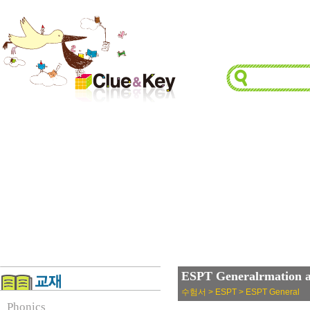
ESPT Generalrmation a
수험서 > ESPT > ESPT General
Phonics