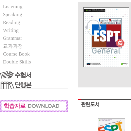
Listening
Speaking
Reading
Writing
Grammar
교과과정
Course Book
Double Skills