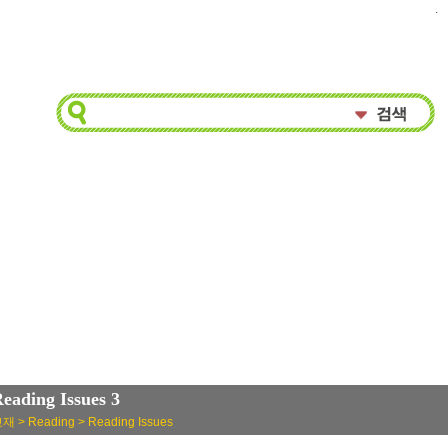
.
eading Issues 3
재 > Reading > Reading Issues