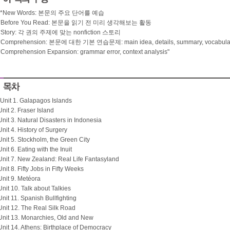
"*New Words: 본문의 주요 단어를 예습
*Before You Read: 본문을 읽기 전 미리 생각해보는 활동
*Story: 각 권의 주제에 맞는 nonfiction 스토리
*Comprehension: 본문에 대한 기본 연습문제: main idea, details, summary, vocabula
*Comprehension Expansion: grammar error, context analysis"
"Unit 1. Galapagos Islands
Unit 2. Fraser Island
Unit 3. Natural Disasters in Indonesia
Unit 4. History of Surgery
Unit 5. Stockholm, the Green City
Unit 6. Eating with the Inuit
Unit 7. New Zealand: Real Life Fantasyland
Unit 8. Fifty Jobs in Fifty Weeks
Unit 9. Metéora
Unit 10. Talk about Talkies
Unit 11. Spanish Bullfighting
Unit 12. The Real Silk Road
Unit 13. Monarchies, Old and New
Unit 14. Athens: Birthplace of Democracy