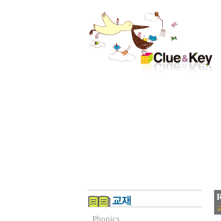
R
교
Phonics