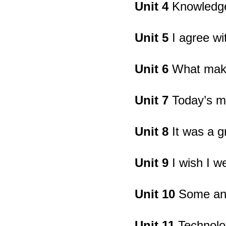
Unit 4
Knowledge
Unit 5
I agree wi
Unit 6
What make
Unit 7
Today’s ma
Unit 8
It was a 
Unit 9
I wish I w
Unit 10
Some ani
Unit 11
Technolo