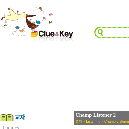
Champ Listener 2
교재 > Listening > Champ Listene
Phonics