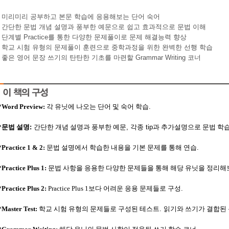
•
미리미리 공부하고 본문 학습에 응용해보는 단어 숙어
•
간단한 문법 개념 설명과 풍부한 예문으로 쉽고 효과적으로 문법 이해
•
단계별
Practice
를 통한 다양한 문제풀이로 문제 해결능력 향상
•
학교 시험 유형의 문제풀이 훈련으로 중학과정을 위한 완벽한 선행 학습
•
좋은 영어 문장 쓰기의 탄탄한 기초를 마련할
Grammar Writing
코너
*Word Preview:
각 유닛에 나오는 단어 및 숙어 학습
.
*
문법 설명
:
간단한 개념 설명과 풍부한 예문
,
각종
tip
과 추가설명으로 문법 학
*Practice 1 & 2:
문법 설명에서 학습한 내용을 기본 문제를 통해 연습
.
*Practice Plus 1:
문법 사항을 응용한 다양한 문제들을 통해 해당 유닛을 정리해
*Practice Plus 2:
Practice Plus 1
보다 어려운 응용 문제들로 구성
.
*Master Test:
학교 시험 유형의 문제들로 구성된 테스트
.
읽기와 쓰기가 결합된