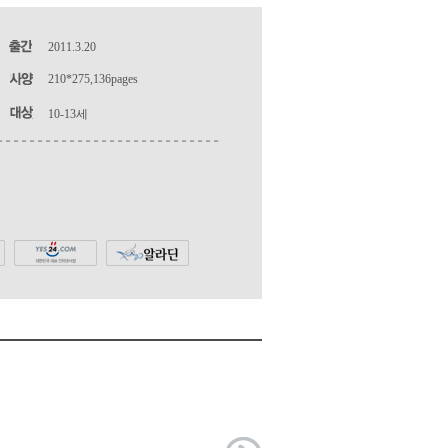
2011.3.20
210*275,136pages
10-13세