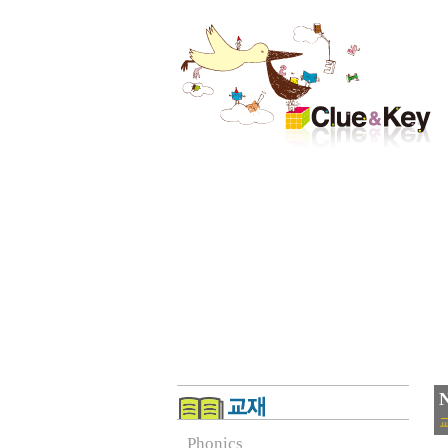
교
Phonics