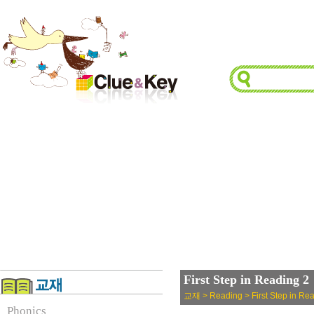
First Step in Reading 2
교재 > Reading > First Step in Re
Phonics