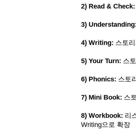
2)
Read & Check
3)
Understanding
4)
Writing:
스토리
5)
Your Turn:
스토
6)
Phonics:
스토리
7)
Mini Book:
스토
8) Workbook:
리스
Writing
으로 확장