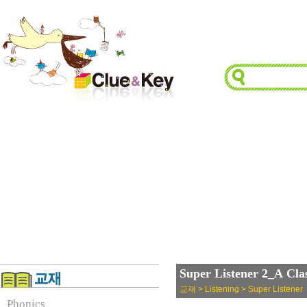
Super Listener 2_A Cla
교재 > Listening > Super Listener
Phonics