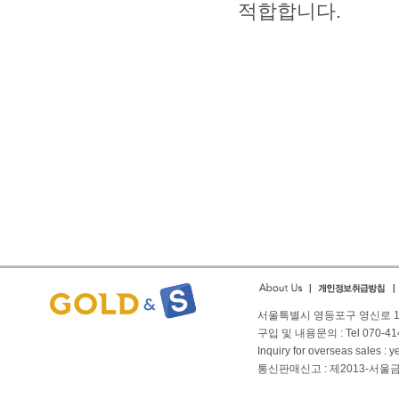
적합합니다.
small
As you into financial
People struggle with safe
ironpaydayloans.com
quick payda
payday
서울특별시 영등포구 영신로 166
구입 및 내용문의 : Tel 070-4144
Inquiry for overseas sales 
통신판매신고 : 제2013-서울금천-01