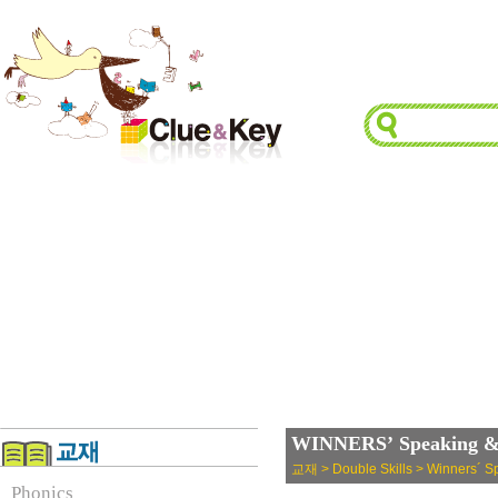
WINNERS’ Speaking & L
교재 > Double Skills > Winners´ Sp
Phonics