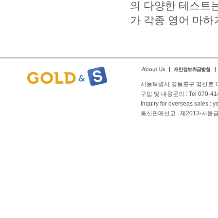
의 다양한 테스트는
가 각종 영어 마하
small
As you into financial
People struggle with safe
ironpaydayloans.com
quick payda
payday
서울특별시 영등포구 영신로 166
구입 및 내용문의 : Tel 070-4144
Inquiry for overseas sales 
통신판매신고 : 제2013-서울금천-01