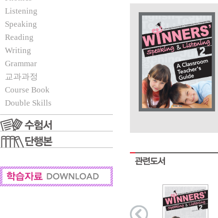
Listening
Speaking
Reading
Writing
Grammar
교과과정
Course Book
Double Skills