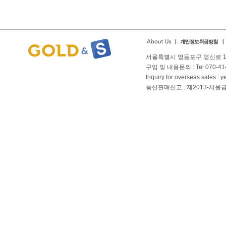
small
As you into financial
People struggle with safe
ironpaydayloans.com
quick payda
payday
서울특별시 영등포구 영신로 166
구입 및 내용문의 : Tel 070-4144
Inquiry for overseas sales 
통신판매신고 : 제2013-서울금천-01