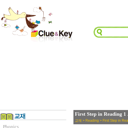
First Step in Reading 
교재 > Reading > First Step in Re
Phonics