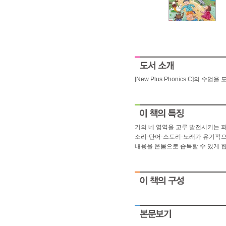
[New Plus Phonics C]의 
기의 네 영역을 고루 발전시키는 
소리-단어-스토리-노래가 유기적으
내용을 온몸으로 습득할 수 있게 합
small
As you into financial
People struggle with safe
ironpaydayloans.com
quick payda
payday
People struggle with safe
payday