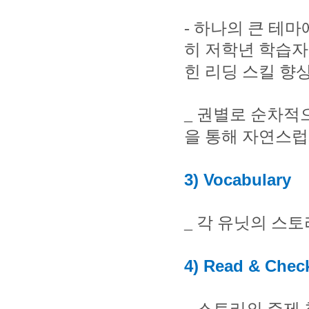
-
하나의 큰 테마
히 저학년 학습자
힌 리딩 스킬 향
_
권별로 순차적으
을 통해 자연스
3) Vocabulary
_
각 유닛의 스토
4) Read & Chec