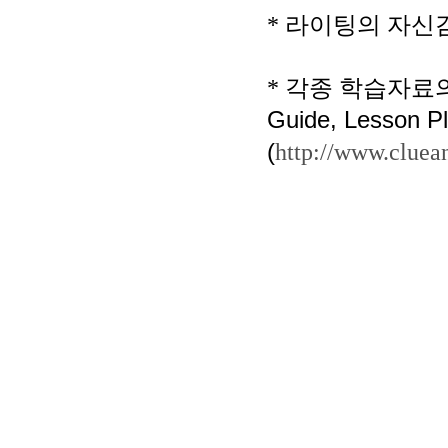
*
라이팅의 자신감
*
각종 학습자료의
Guide, Lesson P
(
http://www.cluea
small
ironpaydayloans.com
As you into financial
quick payda
People struggle with safe
payday