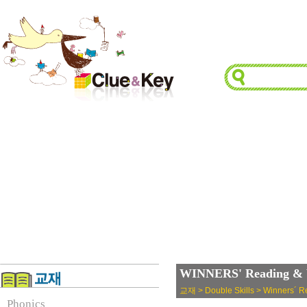
WINNERS' Reading & W
교재 > Double Skills > Winners´ Re
Phonics