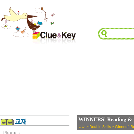
WINNERS' Reading & W
교재 > Double Skills > Winners´ Re
Phonics