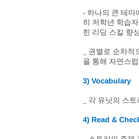
-
하나의 큰 테마
히 저학년 학습자
힌 리딩 스킬 향
_
권별로 순차적으
을 통해 자연스
3) Vocabulary
_
각 유닛의 스토
4) Read & Chec