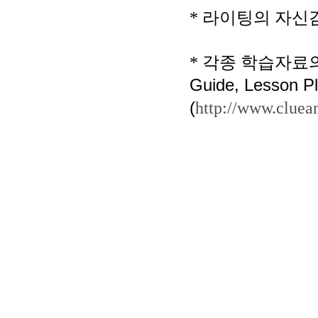
*
라이팅의 자신감
*
각종 학습자료의
Guide, Lesson P
(
http://www.cluea
small
ironpaydayloans.com
As you into financial
quick payda
People struggle with safe
payday