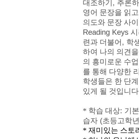
,
대조하기
추론하
영어 문장을 읽고
의도와 문장 사이
Reading Keys
시
,
련과 더불어
학생
하여 나의 의견을
의 흥미로운 수
를 통해 다양한 
학생들은 한 단계
있게 될 것입니다
:
*
학습 대상
기본
(
습자
초등고학
*
재미있는 스토리