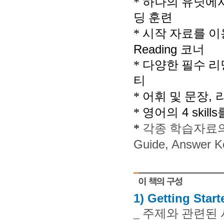
*
하나의 유닛에서
딩 훈련
*
시작 자료를 이
Reading
코너
*
다양한 필수 리
티
,
*
어휘 및 문장
4 skills
*
영어의
*
각종 학습자료의
Guide, Answer 
small
As you into financial
People struggle with safe
ironpaydayloans.com
quick payda
payday
1) Getting Start
_
주제와 관련된 