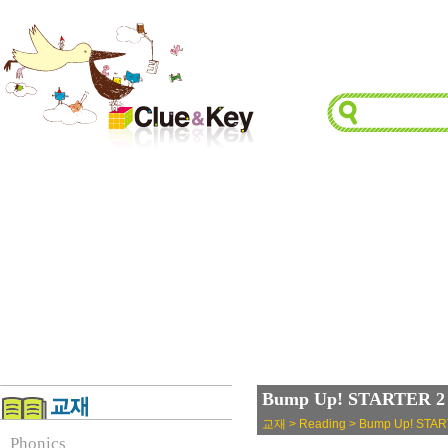
Bump Up! STARTER 
교재 > Reading > Bump Up! STA
Phonics