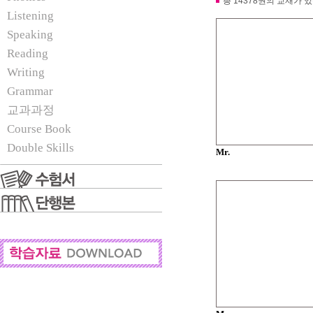
총 14378권의 교재가 
Listening
Speaking
Reading
Writing
Grammar
교과과정
Course Book
Double Skills
Mr.