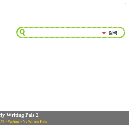
.
y Writing Pals 2
재 > Writing > My Writing Pals