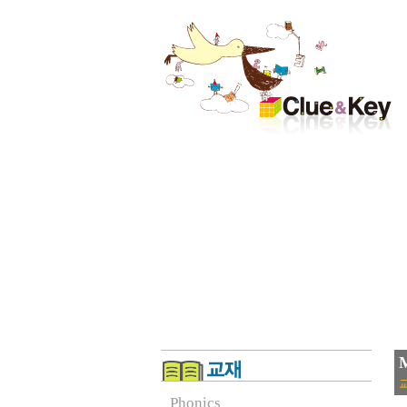
M
교
Phonics