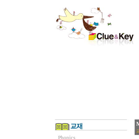
M
교
Phonics