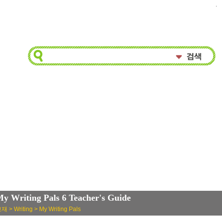
.
y Writing Pals 6 Teacher's Guide
재 > Writing > My Writing Pals