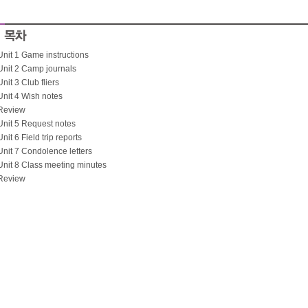
Unit 1 Game instructions
Unit 2 Camp journals
Unit 3 Club fliers
Unit 4 Wish notes
Review
Unit 5 Request notes
Unit 6 Field trip reports
Unit 7 Condolence letters
Unit 8 Class meeting minutes
Review