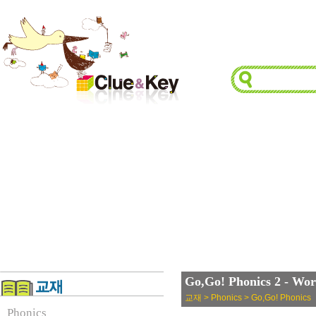
Go,Go! Phonics 2 - Wo
교재 > Phonics > Go,Go! Phonics
Phonics