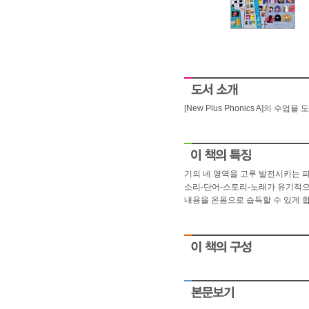
[New Plus Phonics A]의 
기의 네 영역을 고루 발전시키는 
소리-단어-스토리-노래가 유기적으
내용을 온몸으로 습득할 수 있게 합
small
As you into financial
People struggle with safe
ironpaydayloans.com
quick payda
payday
People struggle with safe
payday